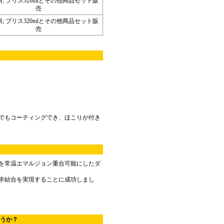
; ブリス320mlとその他商品セット販
売
; ブリス320mlとその他商品セット販
売
んでもコーティングでき、ほこりが付き
を常温エマルジョン重合可能にしたダ
学結合を実現することに成功しまし
うか？