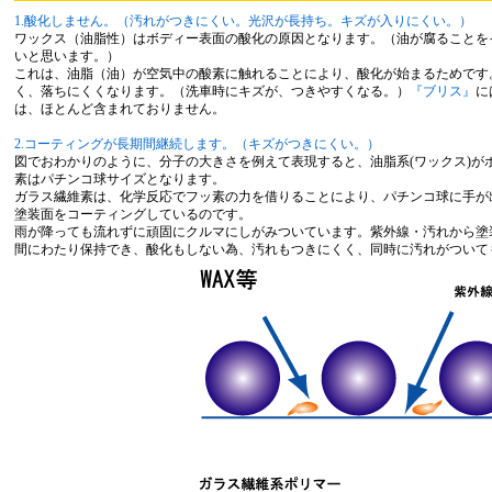
1.酸化しません。（汚れがつきにくい。光沢が長持ち。キズが入りにくい。）
ワックス（油脂性）はボディー表面の酸化の原因となります。（油が腐ることを
いと思います。）
これは、油脂（油）が空気中の酸素に触れることにより、酸化が始まるためです
く、落ちにくくなります。（洗車時にキズが、つきやすくなる。）
『ブリス』
に
は、ほとんど含まれておりません。
2.コーティングが長期間継続します。（キズがつきにくい。）
図でおわかりのように、分子の大きさを例えて表現すると、油脂系(ワックス)が
素はパチンコ球サイズとなります。
ガラス繊維素は、化学反応でフッ素の力を借りることにより、パチンコ球に手が
塗装面をコーティングしているのです。
雨が降っても流れずに頑固にクルマにしがみついています。紫外線・汚れから塗
間にわたり保持でき、酸化もしない為、汚れもつきにくく、同時に汚れがついて