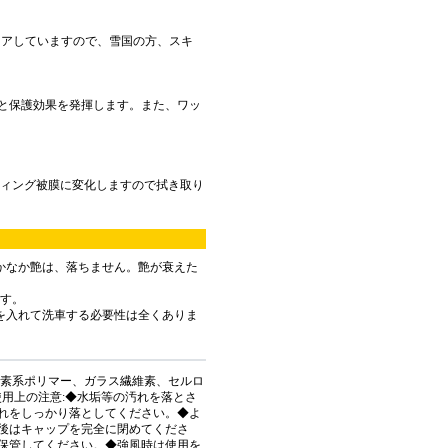
リアしていますので、雪国の方、スキ
と保護効果を発揮します。また、ワッ
ティング被膜に変化しますので拭き取り
かなか艶は、落ちません。艶が衰えた
ます。
を入れて洗車する必要性は全くありま
ケイ素系ポリマー、ガラス繊維素、セルロ
＝ 使用上の注意:◆水垢等の汚れを落とさ
れをしっかり落としてください。◆よ
後はキャップを完全に閉めてくださ
保管してください。◆強風時は使用を