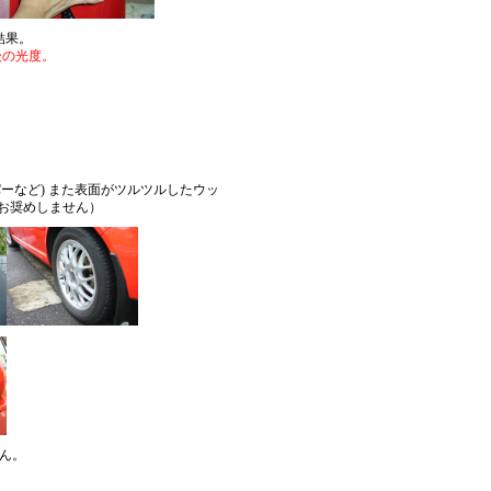
結果。
後の光度。
ーなど) また表面がツルツルしたウッ
お奨めしません）
せん。