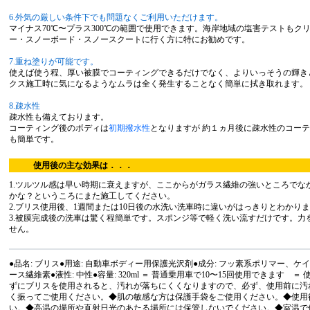
6.外気の厳しい条件下でも問題なくご利用いただけます。
マイナス70℃〜プラス300℃の範囲で使用できます。海岸地域の塩害テストもク
ー・スノーボード・スノースクートに行く方に特にお勧めです。
7.重ね塗りが可能です。
使えば使う程、厚い被膜でコーティングできるだけでなく、よりいっそうの輝き
クス施工時に気になるようなムラは全く発生することなく簡単に拭き取れます。
8.疎水性
疎水性も備えております。
コーティング後のボディは
初期撥水性
となりますが 約１ヵ月後に疎水性のコー
も簡単です。
使用後の主な効果は．．．
1.ツルツル感は早い時期に衰えますが、ここからがガラス繊維の強いところでな
かな？というころにまた施工してください。
2.ブリス使用後、1週間または10日後の水洗い洗車時に違いがはっきりとわかり
3.被膜完成後の洗車は驚く程簡単です。スポンジ等で軽く洗い流すだけです。力
せん。
●品名: ブリス●用途: 自動車ボディー用保護光沢剤●成分: フッ素系ポリマー、
ース繊維素●液性: 中性●容量: 320ml ＝ 普通乗用車で10〜15回使用できます 
ずにブリスを使用されると、汚れが落ちにくくなりますので、必ず、使用前に汚
く振ってご使用ください。◆肌の敏感な方は保護手袋をご使用ください。◆使用
い。◆高温の場所や直射日光のあたる場所には保管しないでください。◆室温で