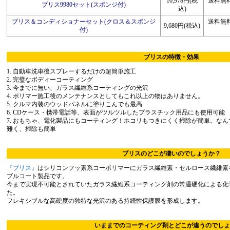
10,978円(税
送料無料
ブリス9980セット(スポンジ付)
込)
ブリス＆コンディショナーセット(クロス＆スポンジ
送料無料
9,680円(税込)
付)
ブリスの特徴・効果
1. 自動車洗車後スプレーするだけの超簡単施工
2. 完璧なボディーコーティング
3. 今までに無い、ガラス繊維系コーティングの光沢
4. ポリマー施工後のメンテナンスとしてもこれ以上の物はありません。
5. クルマ内装のウッドパネルに塗りこんでも最高
6. CDケース・携帯電話等、表面がツルツルしたプラスチック用品にも使用可能
7. おもちゃ、電化製品にもコーティング！ホコリもつきにくく掃除が簡単。な
難く、掃除も簡単
ブリスのどこが凄いのでしょうか？
『ブリス』
はシリコンフッ素系コーポリマーにガラス繊維素・セルロース繊維素
ブルコート製品です。
今まで実現不可能とされていたガラス繊維系コーティング剤の常温硬化による化
た。
フレキシブルな高硬度の独特な光沢のある持続性保護膜を形成します。
いままでのコーティング剤とどこが違うのでしょ