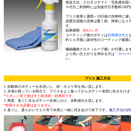
発送方法：クロネコヤマト：宅急便全国一律
※代引ご利用時には別途代引手数料330円
ブリス使用１週間～10日後の洗車時に違
皮膜完成後の洗車は驚く程、簡単になり
す。
効果期間
約4.5ヶ月
コーティング後のボディは
初期撥水性
と
約１ヵ月後に疎水性のコーティング被膜
極細繊維クロス（ループ織）が付属しま
より高い仕上がりを求める方は
「スーパ
い。
ブリス 施工方法
1. 自動車のボディーを水洗いし、砂・ホコリ等を洗い流します。
2. 水滴が残っている時点で、ブリスをよく振ってからボディー各部に吹きかけま
*スポンジ等で伸ばすと経済的・効果的です。
3. 再度、直ぐに水をボディー全体にかけ、余剰成分を流します。
*乾燥させる必要はありません。
4. 直ぐに、柔らかいウエス等で水滴と一緒に拭きあげて終了です。
施工方法の詳