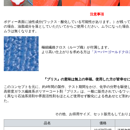
注意事項
ボディー表面に油性成分(ワックス・酸化している可能性があります。）が残っ
の場合、油脂成分を落としていただいてからご使用ください。ムラになった場合
ムラは無くなります。
極細繊維クロス（ループ織）が付属します。
より高い仕上がりを求める方は
「スーパーゴールドクロ
『ブリス』の意味は無上の幸福。使用した方が皆幸せにな
このコンセプトを元に、約4年間の製作、テスト期間をかけ、化学の分野を駆使
高密度ガラス繊維系ポリマーコート剤『ブリス』は、一般に販売されているワッ
く異なり石油系溶剤や界面活性剤をほとんど使用せず酸化による色あせヒビ割れ
た。
その他、お得用サイズ、セット販売もしており
品名
価格