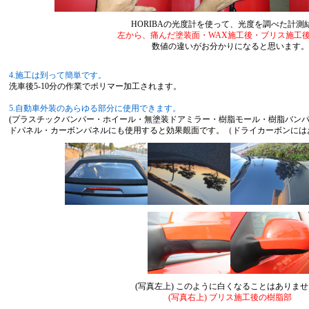
HORIBAの光度計を使って、光度を調べた計測
左から、痛んだ塗装面・WAX施工後・ブリス施工
数値の違いがお分かりになると思います。
4.施工は到って簡単です。
洗車後5-10分の作業でポリマー加工されます。
5.自動車外装のあらゆる部分に使用できます。
(プラスチックバンパー・ホイール・無塗装ドアミラー・樹脂モール・樹脂バンパ
ドパネル・カーボンパネルにも使用すると効果覿面です。（ドライカーボンには
(写真左上) このように白くなることはありま
(写真右上) ブリス施工後の樹脂部