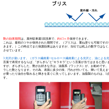
艶の効果期間
は、屋外駐車週1回洗車で、
約4.5ヶ月
保持できます。
これは、最初のツヤが保持された期間です。（ブリスは、重ね塗りも可能ですの
きます。）この時点でまだ保護効果はありますが、当社では机上の数字ではなく
させています。
3.光沢が違います。（ガラス繊維素+セルロース繊維素による光沢と、油による
言葉で表現するならば、"ぎらぎら"と"キラキラ"という言葉が当てはまると思
すが、ぎらぎらした、艶がお好きな方は、油脂系（ワックス）が、お勧めです。
ラした艶となります。その為、表面に多少の埃、汚れが付いても、輝いて見えま
が乗ったり油分が取れると輝きを直ぐに失ってしまいます。油脂製のものは、1
す。